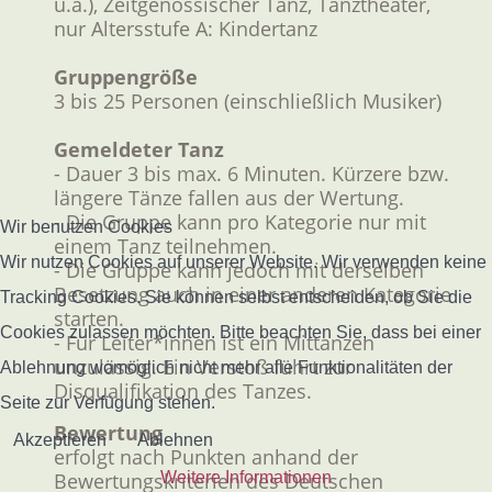
u.a.), Zeitgenössischer Tanz, Tanztheater,
nur Altersstufe A: Kindertanz
Gruppengröße
3 bis 25 Personen (einschließlich Musiker)
Gemeldeter Tanz
- Dauer 3 bis max. 6 Minuten. Kürzere bzw.
längere Tänze fallen aus der Wertung.
- Die Gruppe kann pro Kategorie nur mit
Wir benutzen Cookies
einem Tanz teilnehmen.
Wir nutzen Cookies auf unserer Website. Wir verwenden keine
- Die Gruppe kann jedoch mit derselben
Besetzung auch in einer anderen Kategorie
Tracking Cookies. Sie können selbst entscheiden, ob Sie die
starten.
Cookies zulassen möchten. Bitte beachten Sie, dass bei einer
- Für Leiter*innen ist ein Mittanzen
unzulässig. Ein Verstoß führt zur
Ablehnung womöglich nicht mehr alle Funktionalitäten der
Disqualifikation des Tanzes.
Seite zur Verfügung stehen.
Bewertung
Akzeptieren
Ablehnen
erfolgt nach Punkten anhand der
Bewertungskriterien des Deutschen
Weitere Informationen