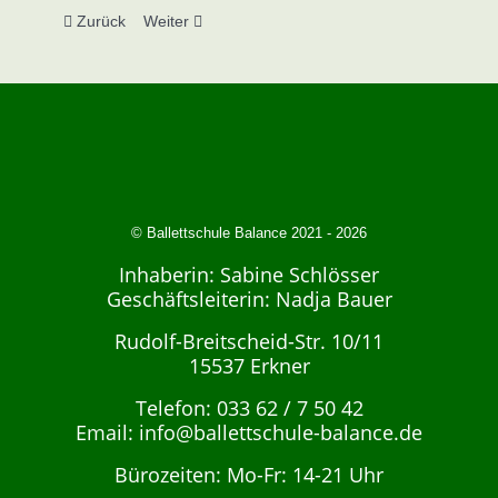
Vorheriger Beitrag: "Jugend Tanzt" Landeswettbewerb 2019
Nächster Beitrag: "Jugend tanzt" Landeswettbewe
Zurück
Weiter
© Ballettschule Balance 2021 - 2026
Inhaberin: Sabine Schlösser
Geschäftsleiterin: Nadja Bauer
Rudolf-Breitscheid-Str. 10/11
15537 Erkner
Telefon: 033 62 / 7 50 42
Email:
info@ballettschule-balance.de
Bürozeiten: Mo-Fr: 14-21 Uhr