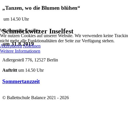
„Tanzen, wo die Blumen blühen“
um 14.50 Uhr
Schmöckwitzer Inselfest
Wir benutzen Cookies
Wir nutzen Cookies auf unserer Website. Wir verwenden keine Tracking
nicht mehr alle Funktionalitäten der Seite zur Verfügung stehen.
am 31.8.2019
Akzeptieren
Ablehnen
Weitere Informationen
Adlergestell 776, 12527 Berlin
Auftritt
um 14.50 Uhr
Sommertanzzeit
© Ballettschule Balance 2021 - 2026
Inhaberin: Sabine Schlösser
Geschäftsleiterin: Nadja Bauer
Rudolf-Breitscheid-Str. 10/11
15537 Erkner